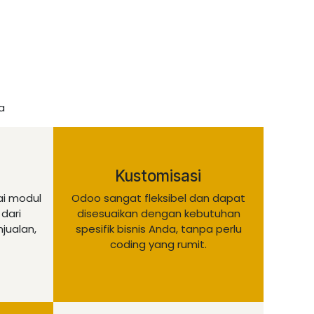
a
Kustomisasi
i modul
Odoo sangat fleksibel dan dapat
 dari
disesuaikan dengan kebutuhan
jualan,
spesifik bisnis Anda, tanpa perlu
coding yang rumit.