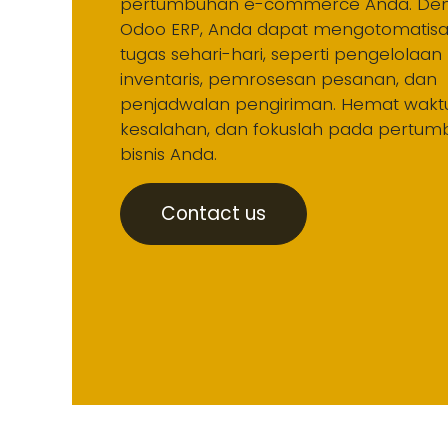
pertumbuhan e-commerce Anda. De
Odoo ERP, Anda dapat mengotomatisas
tugas sehari-hari, seperti pengelolaan
inventaris, pemrosesan pesanan, dan
penjadwalan pengiriman. Hemat waktu
kesalahan, dan fokuslah pada pertu
bisnis Anda.
Contact us