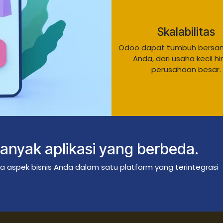
Skalabilitas
Odoo dapat tumbuh bersam
Anda, dari usaha kecil h
perusahaan besar.
nyak aplikasi yang berbeda.
aspek bisnis Anda dalam satu platform yang terintegrasi