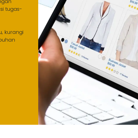
ngan
i tugas-
, kurangi
mbuhan