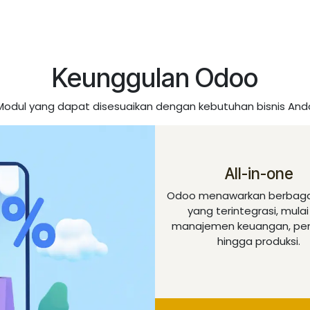
Keunggulan Odoo
Modul yang dapat disesuaikan dengan kebutuhan bisnis And
All-in-one
Odoo menawarkan berbaga
yang terintegrasi, mulai
manajemen keuangan, pen
hingga produksi.