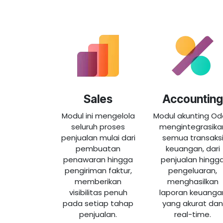
Sales
Accounting
Modul ini mengelola
Modul akunting O
seluruh proses
mengintegrasika
penjualan mulai dari
semua transaks
pembuatan
keuangan, dari
penawaran hingga
penjualan hingg
pengiriman faktur,
pengeluaran,
memberikan
menghasilkan
visibilitas penuh
laporan keuanga
pada setiap tahap
yang akurat dan
penjualan.
real-time.